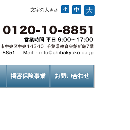
大
小
中
文字の大きさ