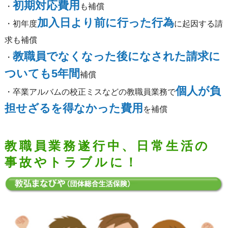
初期対応費用
・
も補償
加入日より前に行った行為
・初年度
に起因する請
求も補償
教職員でなくなった後になされた請求に
・
ついても5年間
補償
個人が負
・卒業アルバムの校正ミスなどの教職員業務で
担せざるを得なかった費用
を補償
教職員業務遂行中、日常生活の
事故やトラブルに！