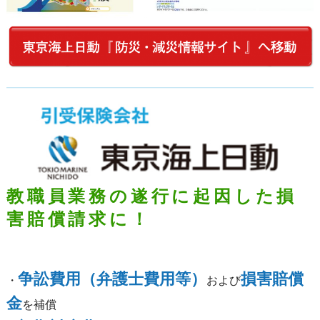
教職員業務の遂行に起因した損
害賠償請求に！
争訟費用（弁護士費用等）
損害賠償
・
および
金
を補償