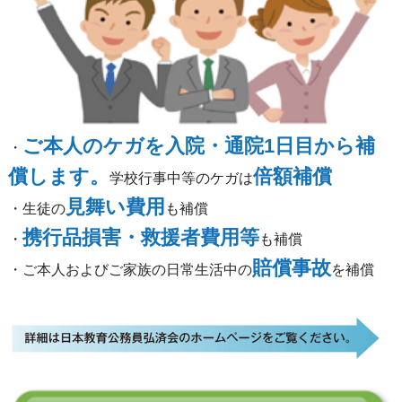
ご本人のケガを入院・通院1日目から補
・
償します。
倍額補償
学校行事中等のケガは
見舞い費用
・生徒の
も補償
携行品損害・救援者費用等
・
も補償
賠償事故
・ご本人およびご家族の日常生活中の
を補償