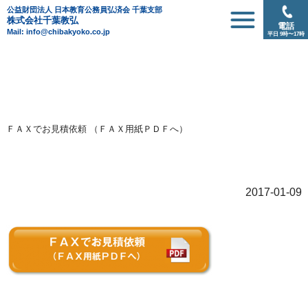
公益財団法人 日本教育公務員弘済会 千葉支部
株式会社千葉教弘
電話
Mail: info@chibakyoko.co.jp
平日 9時〜17時
ＦＡＸでお見積依頼 （ＦＡＸ用紙ＰＤＦへ）
2017-01-09