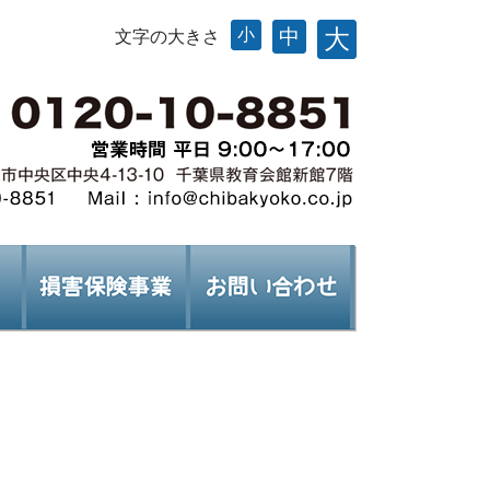
大
小
中
文字の大きさ