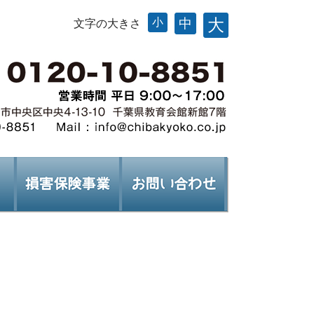
大
小
中
文字の大きさ