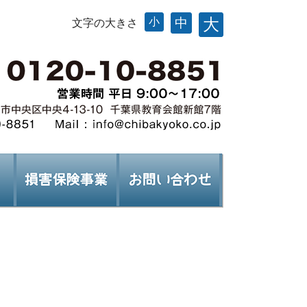
大
小
中
文字の大きさ