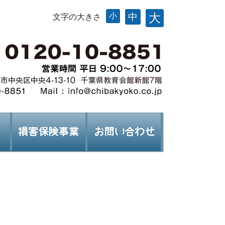
大
小
中
文字の大きさ