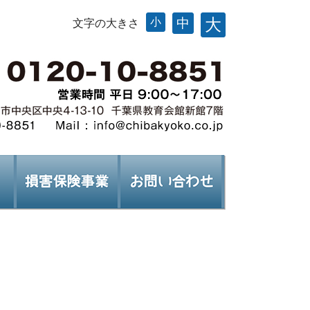
大
小
中
文字の大きさ