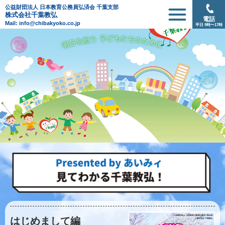
公益財団法人 日本教育公務員弘済会 千葉支部
株式会社千葉教弘
電話
Mail: info@chibakyoko.co.jp
平日 9時〜17時
はじめまして編