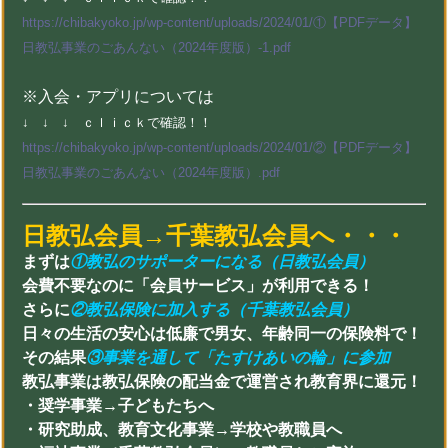
https://chibakyoko.jp/wp-content/uploads/2024/01/①【PDFデータ】
日教弘事業のごあんない（2024年度版）-1.pdf
※入会・アプリについては
↓ ↓ ↓ ｃｌｉｃｋで確認！
！
https://chibakyoko.jp/wp-content/uploads/2024/01/②【PDFデータ】
日教弘事業のごあんない（2024年度版）.pdf
日教弘会員→千葉教弘会員へ・・・
まずは
①教弘のサポーターになる（日教弘会員）
会費不要なのに「会員サービス」が利用できる！
さらに
②教弘保険に加入する（千葉教弘会員）
日々の生活の安心は低廉で男女、年齢同一の保険料で！
その結果
③事業を通して「たすけあいの輪」に参加
教弘事業は教弘保険の配当金で運営され教育界に還元！
・奨学事業→子どもたちへ
・研究助成、教育文化事業→学校や教職員へ