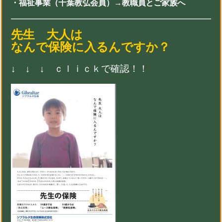
・福祉事業（千葉教弘会員）→教職員とご家族へ
先生 大人は
なんで保険に入るんですか？
↓ ↓ ↓ ｃｌｉｃｋで確認！
！