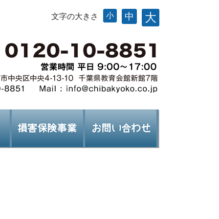
大
小
中
文字の大きさ