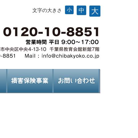
大
小
中
文字の大きさ